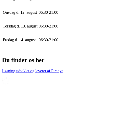
Onsdag d. 12. august
0
6
:
30
-
21
:
0
0
Torsdag d. 13. august
0
6
:
30
-
21
:
0
0
Fredag d. 14. august
0
6
:
30
-
21
:
0
0
Du finder os her
Løsning udviklet og leveret af
Piranya