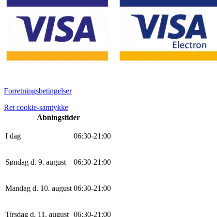
Forretningsbetingelser
Ret cookie-samtykke
Åbningstider
I dag
0
6
:
30
-
21
:
0
0
Søndag d. 9. august
0
6
:
30
-
21
:
0
0
Mandag d. 10. august
0
6
:
30
-
21
:
0
0
Tirsdag d. 11. august
0
6
:
30
-
21
:
0
0