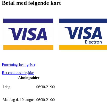
Betal med følgende kort
Forretningsbetingelser
Ret cookie-samtykke
Åbningstider
I dag
0
6
:
30
-
21
:
0
0
Mandag d. 10. august
0
6
:
30
-
21
:
0
0