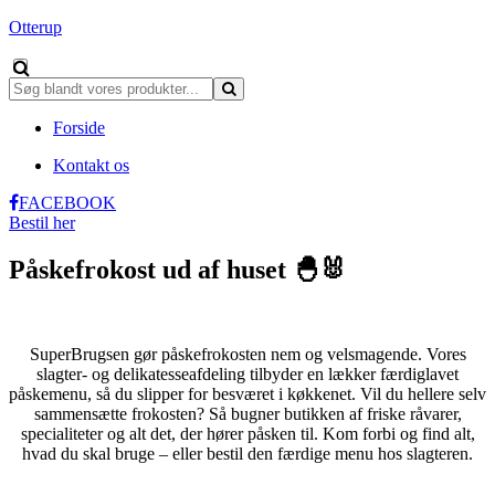
Otterup
Forside
Kontakt os
FACEBOOK
Bestil her
Påskefrokost ud af huset 🐣🐰
SuperBrugsen gør påskefrokosten nem og velsmagende. Vores
slagter- og delikatesseafdeling tilbyder en lækker færdiglavet
påskemenu, så du slipper for besværet i køkkenet. Vil du hellere selv
sammensætte frokosten? Så bugner butikken af friske råvarer,
specialiteter og alt det, der hører påsken til.
Kom forbi og find alt,
hvad du skal bruge – eller bestil den færdige menu hos slagteren.