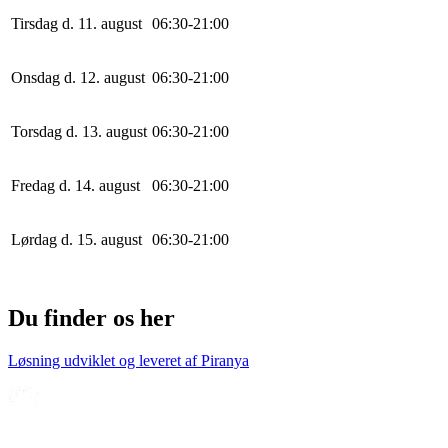
Tirsdag d. 11. august
0
6
:
30
-
21
:
0
0
Onsdag d. 12. august
0
6
:
30
-
21
:
0
0
Torsdag d. 13. august
0
6
:
30
-
21
:
0
0
Fredag d. 14. august
0
6
:
30
-
21
:
0
0
Lørdag d. 15. august
0
6
:
30
-
21
:
0
0
Du finder os her
Løsning udviklet og leveret af
Piranya